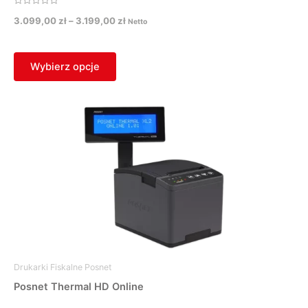
Oceniono
3.099,00
zł
–
3.199,00
zł
0
Netto
na
5
Wybierz opcje
Drukarki Fiskalne Posnet
Posnet Thermal HD Online